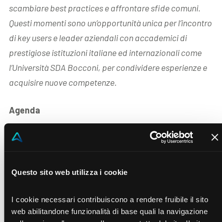
scambiare
best practices e affrontare sfide
comuni.
Questi momenti sono
un’opportunità unica per l’incontro
di key users e leader aziendali
con accademici di
prestigiose
istituzioni italiane ed internazionali
come
l’Università SDA Bocconi, per
condividere esperienze e
acquisire
nuove competenze.
Agenda
7.30 pm
Welcome dinner
09.30 am – 10.00 am
Peers to peers intro
Questo sito web utilizza i cookie
10.00 am – 11.00 am
Thought leader session
11.00 am – 1.00 pm
Sharing experience session
I cookie necessari contribuiscono a rendere fruibile il sito
web abilitandone funzionalità di base quali la navigazione
1.00 pm – 2.15 pm
Lunch with the founders