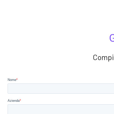
G
Compil