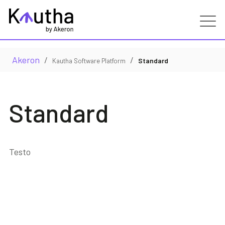
Real Estate
Akeron
/
/
Standard
Kautha Software Platform
Capabilities
Standard
Servizi
Clienti
Testo
Partners
Risorse