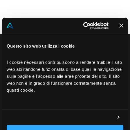
Contattaci
Akeron Corporate
Community
Questo sito web utilizza i cookie
IT
I cookie necessari contribuiscono a rendere fruibile il sito
web abilitandone funzionalità di base quali la navigazione
sulle pagine e l'accesso alle aree protette del sito. Il sito
web non è in grado di funzionare correttamente senza
questi cookie.
Akeron Headquarters
Via Carlo Angeloni 45
55100, Lucca (LU) Italia
0583 15284