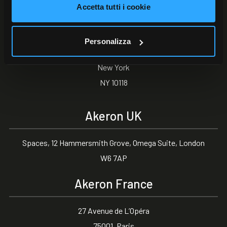
Accetta tutti i cookie
Akeron North America
Personalizza
350 Fifth Avenue,
New York
NY 10118
Akeron UK
Spaces, 12 Hammersmith Grove, Omega Suite, London
W6 7AP
Akeron France
27 Avenue de L’Opéra
75001, Paris