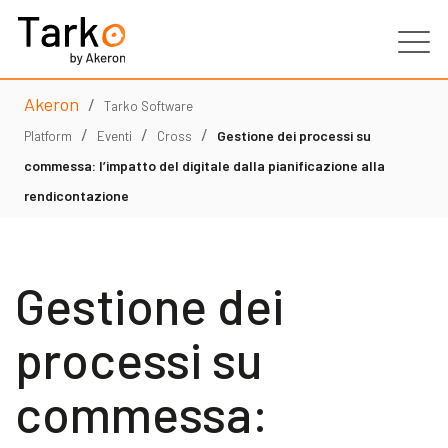
Akeron
/
Prodotti
Tarko Software
/
/
/
Gestione dei processi su
Platform
Eventi
Cross
Servizi
commessa: l’impatto del digitale dalla pianificazione alla
rendicontazione
Clienti
Gestione dei
Partner
processi su
Risorse
commessa:
Contatti