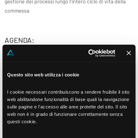
gestione dei processi lungo l’intero ciclo di vita della
commessa
AGENDA:
17:00: Welcome
17:10: Misurare efficienza e produttività
Questo sito web utilizza i cookie
Confronto sulle sfide e sulle opportunità derivanti
dall’implementazione di software integrati per la
I cookie necessari contribuiscono a rendere fruibile il sito
gestione dei processi in aziende che lavorano su
web abilitandone funzionalità di base quali la navigazione
commessa.
sulle pagine e l'accesso alle aree protette del sito. Il sito
Alceo Rovai | Sales Director SMB Akeron
web non è in grado di funzionare correttamente senza
questi cookie.
17:30: Tarko | Il Software per la Gestione delle
Commesse