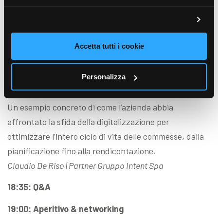
La soluzione tecnologica che permette di gestire in
un’unica piattaforma l’intero ciclo di vita della
commessa aziendale
Accetta tutti i cookie
Irene Frediani | Pre-sales Akeron
18:15: Dalla Sfida alla Soluzione: La Digitalizzazione
Personalizza
dei Processi per Intent Spa
Un esempio concreto di come l’azienda abbia
affrontato la sfida della digitalizzazione per
ottimizzare l’intero ciclo di vita delle commesse, dalla
pianificazione fino alla rendicontazione.
Claudio De Riso | Partner Gruppo Intent Spa
18:35: Q&A
19:00: Aperitivo & networking