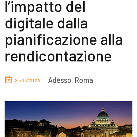
l’impatto del
Akeron Corporate
digitale dalla
Community
pianificazione alla
IT
rendicontazione
Adèsso, Roma
21/11/2024