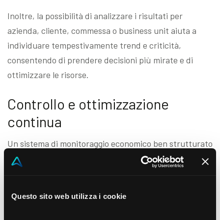
Inoltre, la possibilità di analizzare i risultati per
azienda, cliente, commessa o business unit aiuta a
individuare tempestivamente trend e criticità,
consentendo di prendere decisioni più mirate e di
ottimizzare le risorse.
Controllo e ottimizzazione
continua
Un sistema di monitoraggio economico ben strutturato
offre la possibilità di intervenire rapidamente se
emergono inefficienze o scostamenti dal budget
previsto. Essere in grado di analizzare i dati in tempo
Questo sito web utilizza i cookie
reale e in dettaglio consente di prendere decisioni più
rapide e fondate, migliorando l’efficacia e l’efficienza