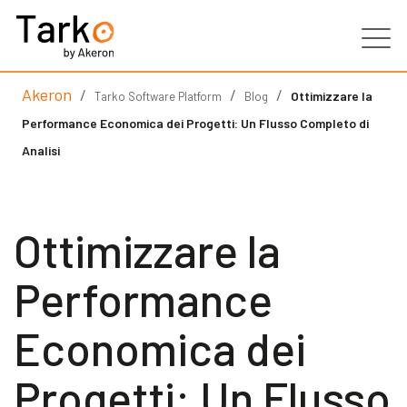
Akeron
/
/
/
Prodotti
Ottimizzare la
Tarko Software Platform
Blog
Performance Economica dei Progetti: Un Flusso Completo di
Servizi
Analisi
Clienti
Ottimizzare la
Partner
Performance
Risorse
Economica dei
Contatti
Progetti: Un Flusso