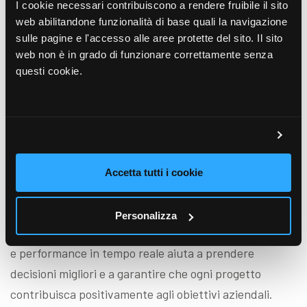
I cookie necessari contribuiscono a rendere fruibile il sito
dei progetti. Inoltre, un’analisi accurata dei dati
web abilitandone funzionalità di base quali la navigazione
consente di ottimizzare le risorse e ridurre il rischio di
sulle pagine e l'accesso alle aree protette del sito. Il sito
web non è in grado di funzionare correttamente senza
spese non pianificate, migliorando la redditività
questi cookie.
complessiva.
Conclusioni
Nel panorama odierno, dove la competitività e
l’efficienza sono più che mai cruciali, monitorare e
Accetta tutti i cookie
ottimizzare la performance economica di ogni
progetto è essenziale. Avere a disposizione strumenti
Personalizza
che permettono di aggregare e analizzare costi, ricavi
e performance in tempo reale aiuta a prendere
decisioni migliori e a garantire che ogni progetto
contribuisca positivamente agli obiettivi aziendali.