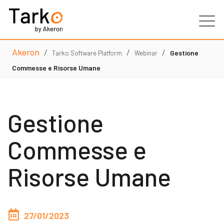
Akeron
/
/
/
Prodotti
Gestione
Tarko Software Platform
Webinar
Commesse e Risorse Umane
Servizi
Gestione
Clienti
Commesse e
Partner
Risorse Umane
Risorse
Contatti
27/01/2023