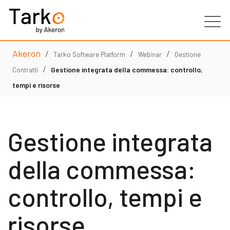
Akeron
/
/
/
Prodotti
Tarko Software Platform
Webinar
Gestione
/
Gestione integrata della commessa: controllo,
Contratti
Servizi
tempi e risorse
Clienti
Gestione integrata
Partner
della commessa:
Risorse
controllo, tempi e
Contatti
risorse