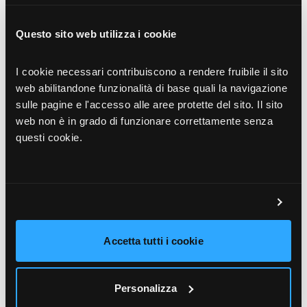
processi di business.
Un approccio che consente
alle aziende di affrontare la complessità operativa
Questo sito web utilizza i cookie
e decisionale con maggiore controllo, velocità e
affidabilità.
I cookie necessari contribuiscono a rendere fruibile il sito
Il riconoscimento di ISG si inserisce in un percorso
web abilitandone funzionalità di base quali la navigazione
di innovazione continuo che vede Akeron investire
sulle pagine e l'accesso alle aree protette del sito. Il sito
web non è in grado di funzionare correttamente senza
in tecnologie avanzate e collaborazioni strategiche
questi cookie.
con istituzioni accademiche e centri di ricerca di
eccellenza a livello europeo come il CEL di SDA
Bocconi e la Warwick Business School. Un
impegno orientato a supportare le imprese
nell’evoluzione dei modelli di pianificazione,
Accetta tutti i cookie
controllo e performance management, in un
contesto sempre più data-driven e interconnesso.
Questo premio rafforza ulteriormente il
Personalizza