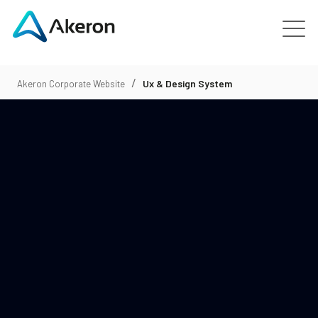
Piattaforme
/
Ux & Design System
Akeron Corporate Website
Chi siamo
Clienti
Le persone
News
Contattaci