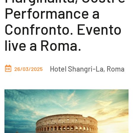
Performance a
Akeron Corporate
Confronto. Evento
Community
live a Roma.
IT
Hotel Shangri-La, Roma
26/03/2025