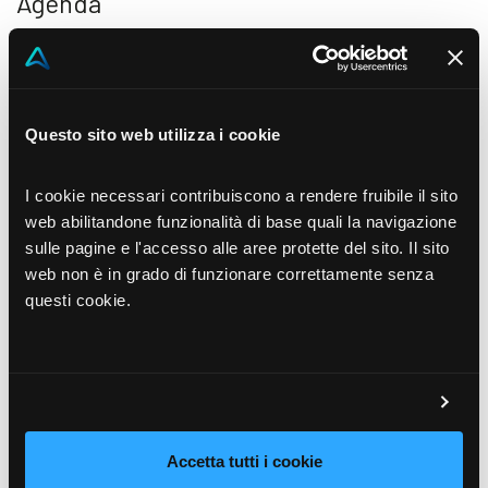
Agenda
17:00 – 17:15 | Benvenuto e Introduzione
Alceo Rovai | Sales Director SMB, Akeron
17:15 – 17:40 | Controllo della redditività: Sfide e
Questo sito web utilizza i cookie
opportunità
Approfondimento delle principali difficoltà nel
I cookie necessari contribuiscono a rendere fruibile il sito
web abilitandone funzionalità di base quali la navigazione
monitoraggio della redditività aziendale, con un focus
sulle pagine e l'accesso alle aree protette del sito. Il sito
su come affrontare le sfide più comuni.
web non è in grado di funzionare correttamente senza
Claudio De Riso | Partner Gruppo Intent Spa
questi cookie.
17:40 – 18:00 | Tarko by Akeron: Il Software per la
Gestione delle Commesse
Presentazione di Tarko by Akeron, soluzione ideata e
progettata per ottimizzare la gestione delle
Accetta tutti i cookie
commesse.