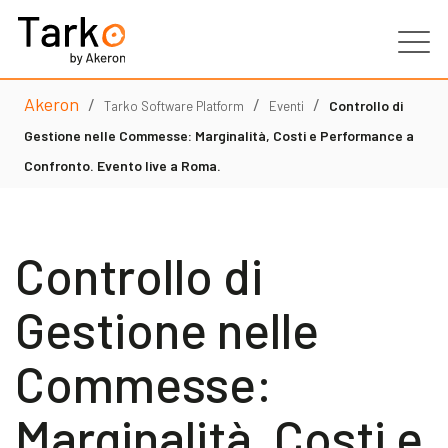
Akeron
/
/
/
Prodotti
Controllo di
Tarko Software Platform
Eventi
Gestione nelle Commesse: Marginalità, Costi e Performance a
Servizi
Confronto. Evento live a Roma.
Clienti
Controllo di
Partner
Gestione nelle
Risorse
Commesse:
Contatti
Marginalità, Costi e