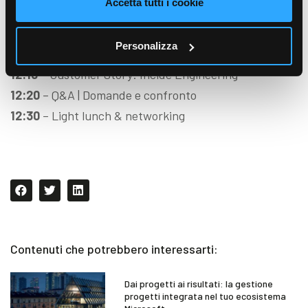
Accetta tutti i cookie
11:15
– Introduzione a cura di Akeron e CSPFEA
11:30
–
Redditività sotto controllo
: come evolvere la
Personalizza
gestione delle commesse con
Tarko by Akeron
12:10
– Customer Story: Incide Engineering
12:20
– Q&A | Domande e confronto
12:30
– Light lunch & networking
Contenuti che potrebbero interessarti:
Dai progetti ai risultati: la gestione
progetti integrata nel tuo ecosistema