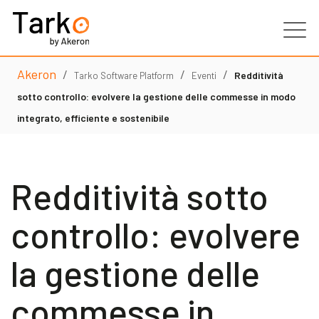
Akeron
/
/
/
Prodotti
Redditività
Tarko Software Platform
Eventi
sotto controllo: evolvere la gestione delle commesse in modo
Servizi
integrato, efficiente e sostenibile
Clienti
Redditività sotto
Partner
controllo: evolvere
Risorse
la gestione delle
Contatti
commesse in