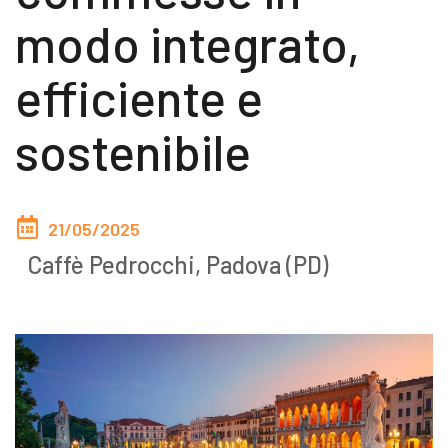
modo integrato,
Akeron Corporate
efficiente e
Community
sostenibile
IT
21/05/2025
Caffè Pedrocchi, Padova (PD)