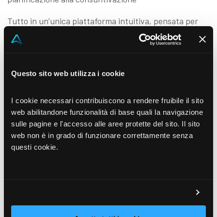
Tutto in un’unica piattaforma intuitiva, pensata per
Project Manager, CFO e responsabili operations che
vogliono
ridurre gli sprechi, migliorare la redditività
e prendere decisioni più rapide e informate
.
Questo sito web utilizza i cookie
Partecipa all’evento esclusivo presso il Caffè
Pedrocchi di Padova
, storica location e punto
I cookie necessari contribuiscono a rendere fruibile il sito
web abilitandone funzionalità di base quali la navigazione
d’incontro tra innovazione e cultura. Un’occasione
sulle pagine e l'accesso alle aree protette del sito. Il sito
concreta per scoprire come Tarko può aiutare la tua
web non è in grado di funzionare correttamente senza
azienda a gestire meglio le commesse e aumentare la
questi cookie.
competitività.
Agenda
11:00
–Welcome