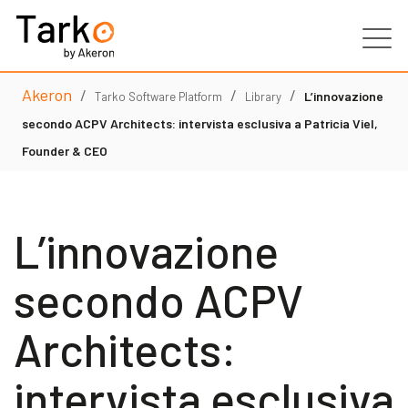
Akeron
/
/
/
Prodotti
L’innovazione
Tarko Software Platform
Library
secondo ACPV Architects: intervista esclusiva a Patricia Viel,
Servizi
Founder & CEO
Clienti
L’innovazione
Partner
secondo ACPV
Risorse
Architects:
Contatti
intervista esclusiva