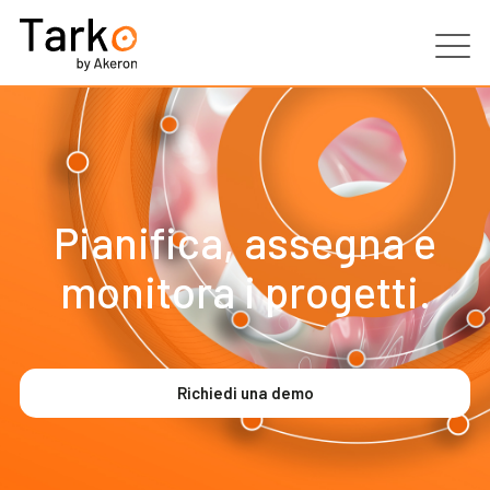
Prodotti
Servizi
Pianifica, assegna e
Clienti
monitora i progetti.
Partner
Risorse
Richiedi una demo
Contatti