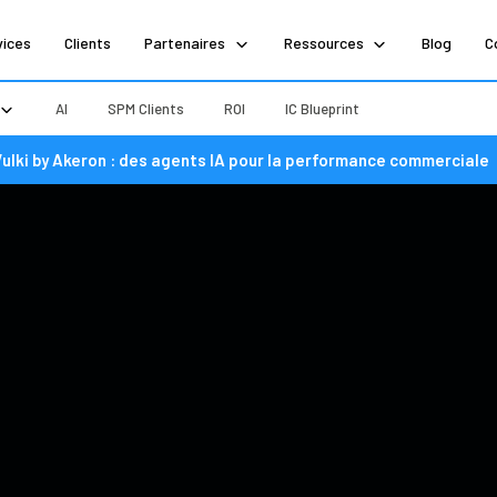
vices
Clients
Partenaires
Ressources
Blog
C
AI
SPM Clients
ROI
IC Blueprint
Vulki by Akeron : des agents IA pour la performance commerciale