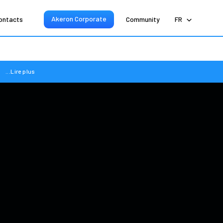
Akeron Corporate
ontacts
Community
FR
...Lire plus