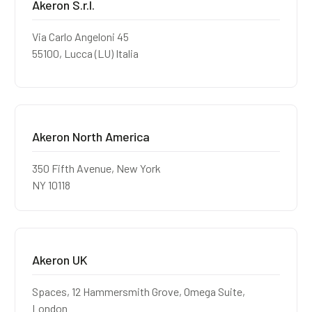
Akeron S.r.l.
Blog
Via Carlo Angeloni 45
55100, Lucca (LU) Italia
Contacts
Akeron Corporate
Akeron North America
Community
350 Fifth Avenue, New York
NY 10118
FR
Akeron UK
Spaces, 12 Hammersmith Grove, Omega Suite,
London