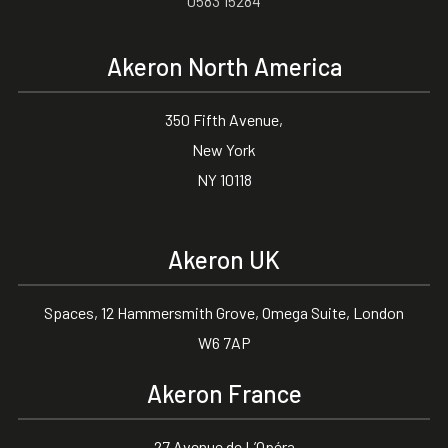
0583 15284
Akeron North America
350 Fifth Avenue,
New York
NY 10118
Akeron UK
Spaces, 12 Hammersmith Grove, Omega Suite, London
W6 7AP
Akeron France
27 Avenue de L’Opéra