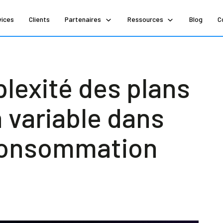
vices
Clients
Partenaires
Ressources
Blog
C
plexité des plans
 variable dans
 consommation