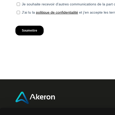
Akeron Headquarters
Akero