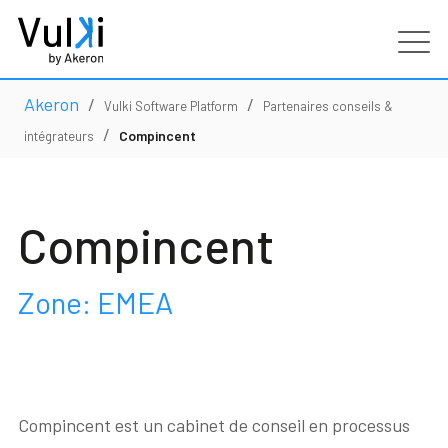
Akeron
/
/
Produits
Vulki Software Platform
Partenaires conseils &
/
Compincent
intégrateurs
Industries
Compincent
Services
Clients
Zone: EMEA
Partenaires
Ressources
Compincent est un cabinet de conseil en processus