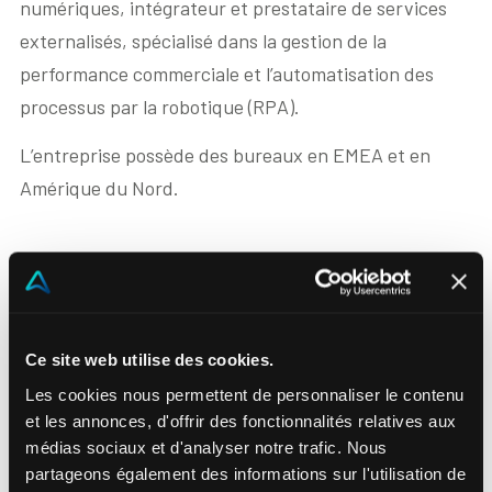
numériques, intégrateur et prestataire de services
Blog
externalisés, spécialisé dans la gestion de la
performance commerciale et l’automatisation des
Contacts
processus par la robotique (RPA).
L’entreprise possède des bureaux en EMEA et en
Akeron Corporate
Amérique du Nord.
Community
Phone
+44 78 17 48 89 51
FR
Email
elizabethdennett@lanshore.com
Ce site web utilise des cookies.
Website
Les cookies nous permettent de personnaliser le contenu
www.compincent.com
et les annonces, d'offrir des fonctionnalités relatives aux
Adresse
médias sociaux et d'analyser notre trafic. Nous
Claxton House, Claxton, York, YO60 7SD
partageons également des informations sur l'utilisation de