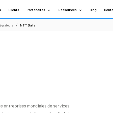
s
Clients
Partenaires
Ressources
Blog
Cont
/
NTT Data
tégrateurs
es entreprises mondiales de services