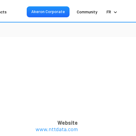
Akeron Corporate
acts
Community
FR
Website
www.nttdata.com