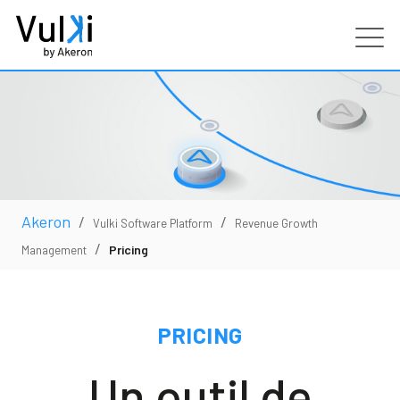
Produits
Industries
Services
Akeron
/
/
Vulki Software Platform
Revenue Growth
/
Pricing
Management
Clients
Partenaires
PRICING
Ressources
Un outil de