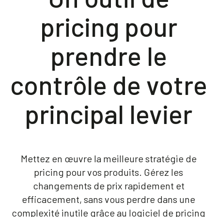
Blog
pricing pour
Contacts
prendre le
Akeron Corporate
contrôle de votre
principal levier
Community
FR
Mettez en œuvre la meilleure stratégie de
pricing pour vos produits. Gérez les
changements de prix rapidement et
efficacement, sans vous perdre dans une
complexité inutile grâce au logiciel de pricing