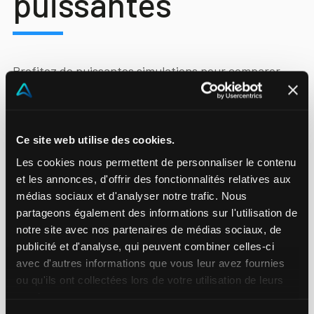
puissantes
Profitez de puissantes simulations pour comparer
différentes
stratégies de fixation de prix
et
hypothèses de
tarification
pour tous les produits
que vous gérez.
Ce site web utilise des cookies.
Les cookies nous permettent de personnaliser le contenu
Maximisez les résultats escomptés en termes de
et les annonces, d'offrir des fonctionnalités relatives aux
revenus, de bénéfices ou de volumes en respectant
médias sociaux et d'analyser notre trafic. Nous
des critères librement définissables qui répondent au
partageons également des informations sur l'utilisation de
mieux à votre logique d’entreprise. Utilisez ces
notre site avec nos partenaires de médias sociaux, de
publicité et d'analyse, qui peuvent combiner celles-ci
simulations pour
déterminer le prix de vente
optimal
avec d'autres informations que vous leur avez fournies
et garantir une
optimisation des prix
continue.
ou qu'ils ont collectées lors de votre utilisation de leurs
services.