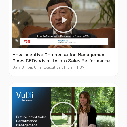
Blog
Contacts
Akeron Corporate
How Incentive Compensation Management
Gives CFOs Visibility into Sales Performance
Community
Gary Simon, Chief Executive Officier - FSN
FR