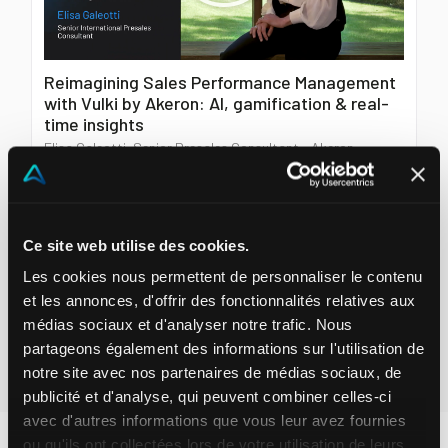
Reimagining Sales Performance Management
with Vulki by Akeron: AI, gamification & real-
time insights
Elisa Galeotti, Senior Presales Consultant - Akeron
Préférez-vous regarder au lieu de lire?
Ce site web utilise des cookies.
Les cookies nous permettent de personnaliser le contenu
Découvrez des démonstrations, des analyses et des
témoignages clients sur Akeron YouTube.
et les annonces, d'offrir des fonctionnalités relatives aux
médias sociaux et d'analyser notre trafic. Nous
partageons également des informations sur l'utilisation de
Visitez notre chaîne YouTube
notre site avec nos partenaires de médias sociaux, de
publicité et d'analyse, qui peuvent combiner celles-ci
avec d'autres informations que vous leur avez fournies
ou qu'ils ont collectées lors de votre utilisation de leurs