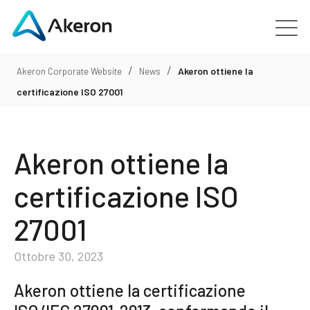
/
/
Piattaforme
Akeron ottiene la
Akeron Corporate Website
News
certificazione ISO 27001
Chi siamo
Akeron ottiene la
Clienti
certificazione ISO
Le persone
27001
News
Ottobre 30, 2023
Contattaci
Akeron ottiene la certificazione