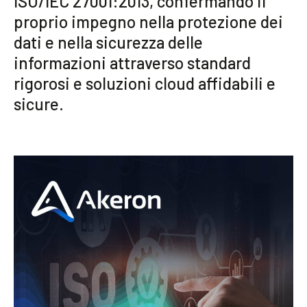
ISO/IEC 27001:2013, confermando il
Community
proprio impegno nella protezione dei
dati e nella sicurezza delle
IT
informazioni attraverso standard
rigorosi e soluzioni cloud affidabili e
sicure.