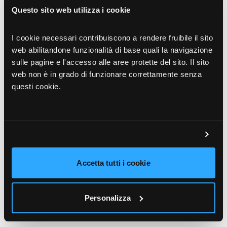
nostre soluzioni in cloud, per garantire ai nostri clienti
Questo sito web utilizza i cookie
la tranquillità necessaria nei loro percorsi di
trasformazione digitale.”
I cookie necessari contribuiscono a rendere fruibile il sito
web abilitandone funzionalità di base quali la navigazione
Marco Pierallini,
Board Member e Strategic Advisor
sulle pagine e l'accesso alle aree protette del sito. Il sito
Product
web non è in grado di funzionare correttamente senza
questi cookie.
Lo standard internazionale ISO/IEC 27001:2013
stabilisce requisiti rigorosi per preservare la
riservatezza, l’integrità e la disponibilità delle
informazioni, attraverso un processo in grado di
Accetta tutti i cookie
garantire un trattamento dei dati secondo i più
elevati standard di sicurezza disponibili.
Personalizza
“ISO27001 rappresenta per Akeron non solo il