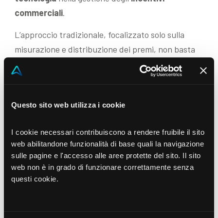
commerciali
.
L’approccio tradizionale, focalizzato solo sulla
misurazione e distribuzione dei premi, non basta
più: oggi le aziende devono puntare su soluzioni
intelligenti e integrate, capaci non solo di gestire i
processi in modo efficiente, ma anche di orientare
Questo sito web utilizza i cookie
i comportamenti della forza vendita verso risultati
di lungo periodo.
I cookie necessari contribuiscono a rendere fruibile il sito
Attraverso l’impiego di piattaforme digitali
web abilitandone funzionalità di base quali la navigazione
sulle pagine e l'accesso alle aree protette del sito. Il sito
avanzate, come quelle basate sull’intelligenza
web non è in grado di funzionare correttamente senza
artificiale, è possibile migliorare la trasparenza, la
questi cookie.
coerenza e l’allineamento tra obiettivi individuali e
strategia aziendale. Il risultato? Maggiore
motivazione, coinvolgimento e performance.