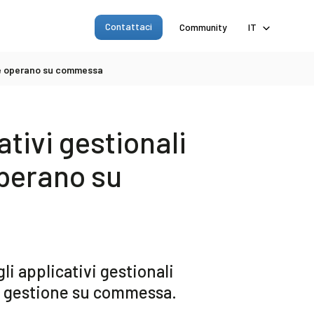
Contattaci
Community
IT
che operano su commessa
tivi gestionali
operano su
li applicativi gestionali
la gestione su commessa.