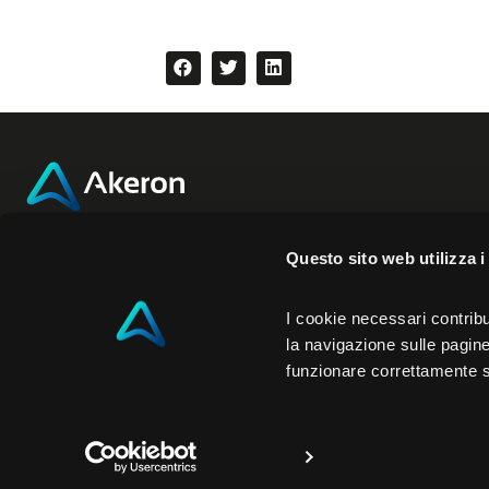
Akeron Headquarters
Akeron N
Questo sito web utilizza i
Via Carlo Angeloni 45
350 Fifth Ave
I cookie necessari contribu
la navigazione sulle pagine 
55100, Lucca (LU) Italia
New York
funzionare correttamente 
0583 15284
NY 10118
P.iva 01286330