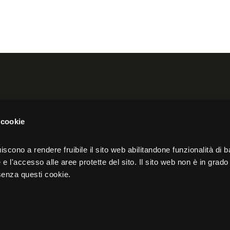
orth America
Akeron UK
 cookie
nue,
Spaces, 12 Hammersmith Grove,
iscono a rendere fruibile il sito web abilitandone funzionalità di b
e l'accesso alle aree protette del sito. Il sito web non è in grado 
London
senza questi cookie.
W6 7AP
Privacy
Cookie policy
Governance e 
467
SDI code: KRRH6B9