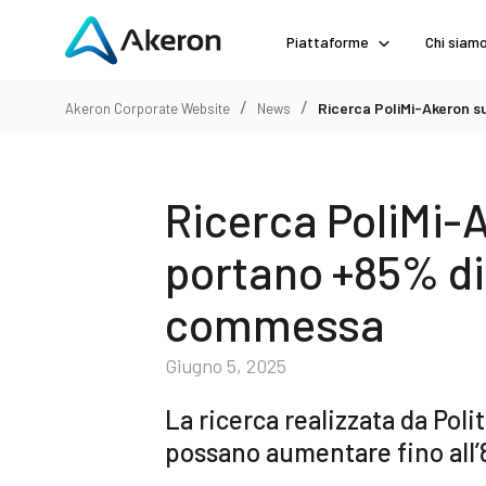
Piattaforme
Chi siam
/
/
Ricerca PoliMi-Akeron s
Akeron Corporate Website
News
Ricerca PoliMi-A
portano +85% di 
commessa
Giugno 5, 2025
La ricerca realizzata da Pol
possano aumentare fino all’