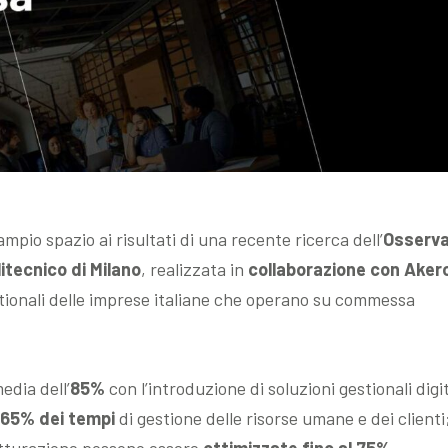
mpio spazio ai risultati di una recente ricerca dell’
Osservat
itecnico di Milano
, realizzata in
collaborazione con Aker
estionali delle imprese italiane che operano su commessa
edia dell’
85%
con l’introduzione di soluzioni gestionali digit
l 65% dei tempi
di gestione delle risorse umane e dei clienti
fatturazione possono essere
ottimizzate fino al 75%
.