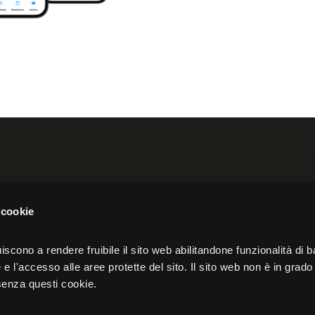
orth America
Akeron UK
 cookie
nue,
Spaces, 12 Hammersmith Grove,
iscono a rendere fruibile il sito web abilitandone funzionalità di b
e l'accesso alle aree protette del sito. Il sito web non è in grado 
London
senza questi cookie.
W6 7AP