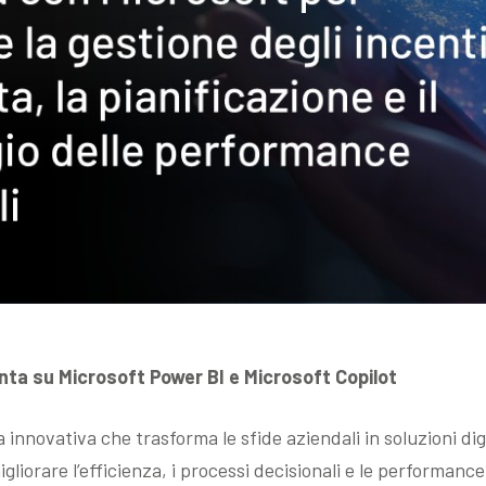
ta su Microsoft Power BI e Microsoft Copilot
innovativa che trasforma le sfide aziendali in soluzioni dig
 migliorare l’efficienza, i processi decisionali e le performan