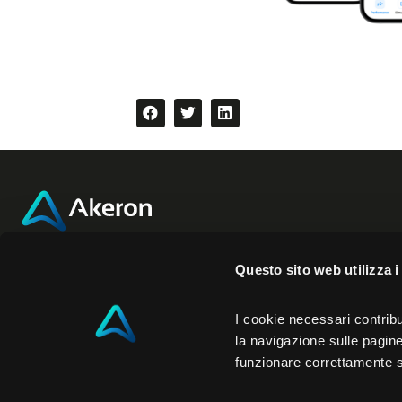
Akeron Headquarters
Akeron N
Questo sito web utilizza i
Via Carlo Angeloni 45
350 Fifth Ave
I cookie necessari contribu
la navigazione sulle pagine 
55100, Lucca (LU) Italia
New York
funzionare correttamente 
0583 15284
NY 10118