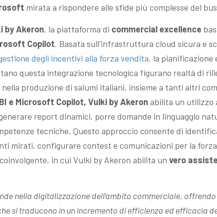
rosoft
mirata a rispondere alle sfide più complesse del bu
ki by Akeron
, la piattaforma di
commercial excellence
bas
rosoft
Copilot
. Basata sull’infrastruttura cloud sicura e sc
gestione degli incentivi alla forza vendita,
la pianificazione 
uttano questa integrazione tecnologica figurano realtà di ri
, nella produzione di salumi italiani, insieme a tanti altri co
I e Microsoft Copilot, Vulki by Akeron
abilita un utilizzo
generare report dinamici, porre domande in linguaggio natu
ompetenze tecniche. Questo approccio consente di identifi
ti mirati, configurare contest e comunicazioni per la forza 
coinvolgente, in cui Vulki by Akeron abilita un
vero assiste
iende nella digitalizzazione dell’ambito commerciale, offrendo
he si traducono in un incremento di efficienza ed efficacia de