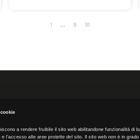
1
…
9
10
orth America
Akeron UK
 cookie
nue,
Spaces, 12 Hammersmith Grove,
iscono a rendere fruibile il sito web abilitandone funzionalità di b
e l'accesso alle aree protette del sito. Il sito web non è in grado 
London