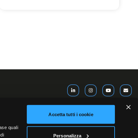
Akeron France
Accetta tutti i cookie
 Omega Suite,
27 Avenue de L’Opéra
ase quali
di
Personalizza
75001, Paris