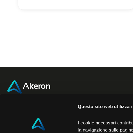
Akeron Headquarters
Akeron N
Questo sito web utilizza i
Via Carlo Angeloni 45
350 Fifth Ave
I cookie necessari contribu
la navigazione sulle pagine 
55100, Lucca (LU) Italia
New York