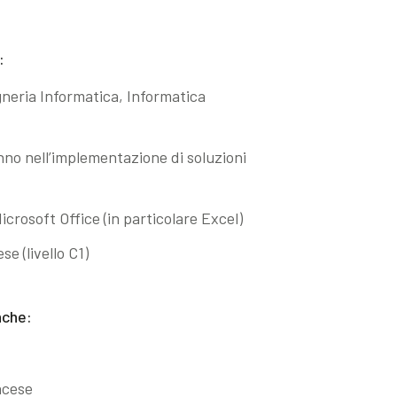
:
neria Informatica, Informatica
no nell’implementazione di soluzioni
rosoft Office (in particolare Excel)
e (livello C1)
nche:
ncese