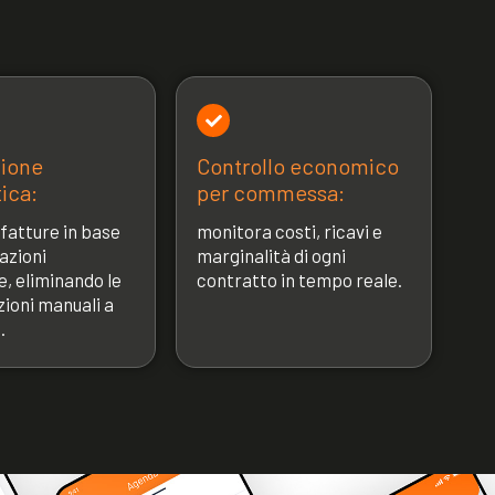
zione
Controllo economico
ica:
per commessa:
 fatture in base
monitora costi, ricavi e
azioni
marginalità di ogni
e, eliminando le
contratto in tempo reale.
zioni manuali a
.