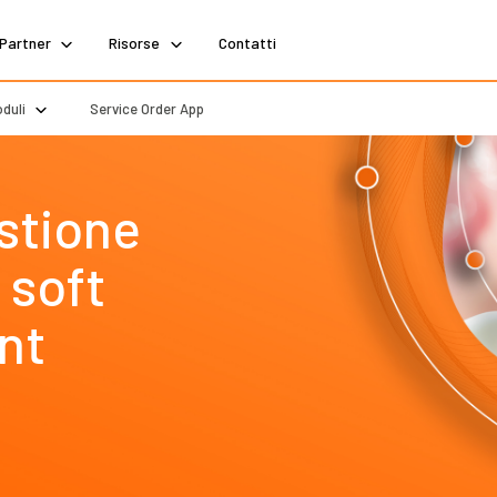
Partner
Risorse
Contatti
duli
Service Order App
stione
 soft
nt