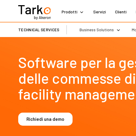
Prodotti
Servizi
Clienti
TECHNICAL SERVICES
Business Solutions
Mo
Software per la ge
delle commesse di
facility manageme
Richiedi una demo