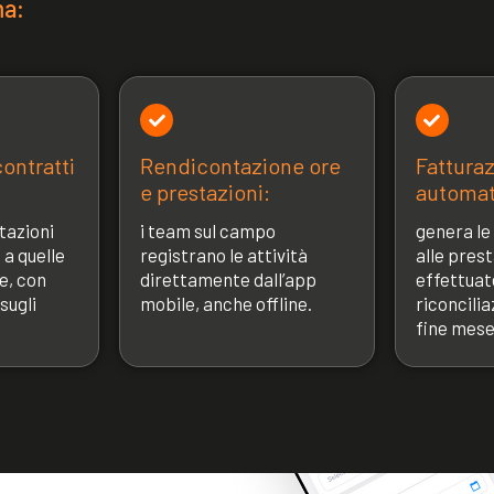
ma:
ontratti
Rendicontazione ore
Fattura
e prestazioni:
automat
tazioni
i team sul campo
genera le
 a quelle
registrano le attività
alle prest
e, con
direttamente dall’app
effettuat
sugli
mobile, anche offline.
riconcilia
fine mese