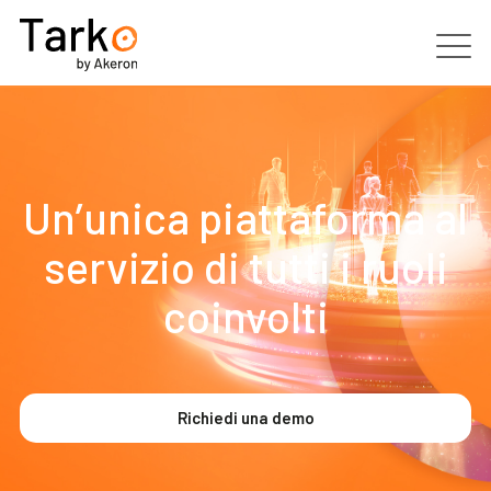
Prodotti
Servizi
Un’unica piattaforma al
Clienti
servizio di tutti i ruoli
coinvolti
Partner
Risorse
Richiedi una demo
Contatti