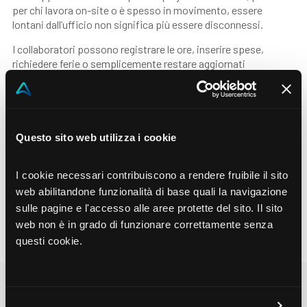
per chi lavora on-site o è spesso in movimento, essere
lontani dall’ufficio non significa più essere disconnessi.
I collaboratori possono registrare le ore, inserire spese,
richiedere ferie o semplicemente restare aggiornati
direttamente dal proprio smartphone.
Niente più attese fino a fine mese, né appunti sparsi o
caricamenti manuali.
Tutto ciò che viene inserito confluisce istantaneamente nel
Questo sito web utilizza i cookie
sistema, offrendo a PM e team finance una visibilità in tempo
reale su avanzamento e costi.
I cookie necessari contribuiscono a rendere fruibile il sito
Ogni azione è tracciata, ogni sforzo è riconosciuto, e ogni
web abilitandone funzionalità di base quali la navigazione
persona è parte integrante del progetto — sul campo, allineata
sulle pagine e l'accesso alle aree protette del sito. Il sito
e pienamente coinvolta.
web non è in grado di funzionare correttamente senza
questi cookie.