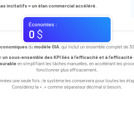
s incitatifs = un élan commercial accéléré.
Économies :
0
$
 économiques
du
modèle OIA
, qui inclut un ensemble complet de 30
ur
un sous‑ensemble des KPI liés à l’efficacité et à l’efficacit
esurable
en simplifiant les tâches manuelles, en accélérant les pro
fonctionner plus efficacement.
nées une seule fois ; le système les conservera pour toutes les ét
Considérez la « .» comme séparateur décimal si besoin.