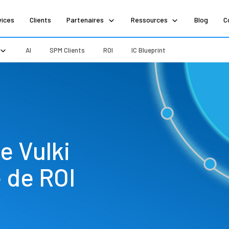
vices
Clients
Partenaires
Ressources
Blog
C
AI
SPM Clients
ROI
IC Blueprint
e Vulki
 de ROI