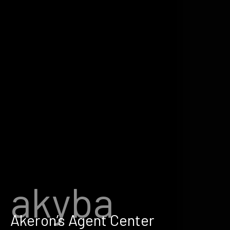
akyba
Akeron’s Agent Center