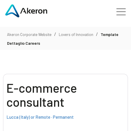
Platforms
/
/
Template
Akeron Corporate Website
Lovers of Innovation
Dettaglio Careers
About
Customers
E-commerce
People
consultant
News
Lucca (Italy) or Remote · Permanent
Contact us