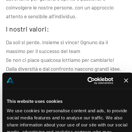
coinvolgere le nostre persone, con un approccio
attento e sensibile all’individuo.
I nostri valori:
Da soli si perde, insieme si vince! Ognuno da il
massimo per il successo del team
Se non ci piace qualcosa lottiamo per cambiarlo!
Dalla diversità e dal confronto nascono grandi idee.
Inclusione, ascolto, trasparenza, gentilezza sono le
nostre linee guida!
Vogliamo che tutti trovino il proprio spazio e
This website uses cookies
contribuiscano con le proprie idee a migliorare la
We use cookies to personalise content and ads, to provide
nostra organizzazione coltivando, nel contempo, le
social media features and to analyse our traffic. We also
proprie ambizioni.
share information about your use of our site with our social
media, advertising and analytics partners who may