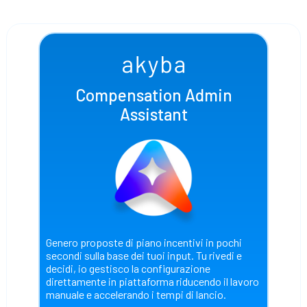
Compensation Admin
Assistant
Genero proposte di piano incentivi in pochi
secondi sulla base dei tuoi input. Tu rivedi e
decidi, io gestisco la configurazione
direttamente in piattaforma riducendo il lavoro
manuale e accelerando i tempi di lancio.