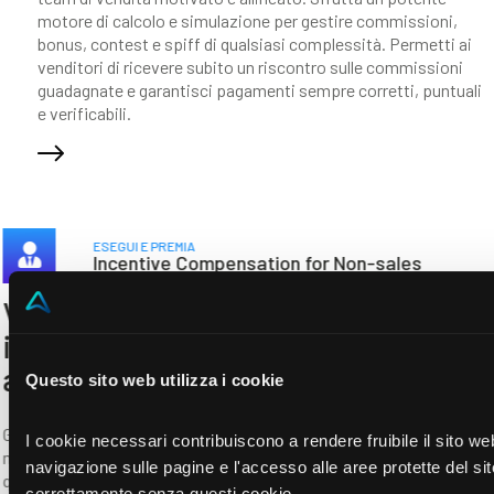
motore di calcolo e simulazione per gestire commissioni,
bonus, contest e spiff di qualsiasi complessità. Permetti ai
venditori di ricevere subito un riscontro sulle commissioni
guadagnate e garantisci pagamenti sempre corretti, puntuali
e verificabili.
ESEGUI E PREMIA
Incentive Compensation for Non-sales
Vai oltre le vendite: mantieni
ingaggiati tutti i talenti
aziendali
Gli incentivi non legati alle vendite iniziano con una
misurazione basata su KPI che può combinare fattori sia
quantitativi che qualitativi. Utilizzando template definiti dalle