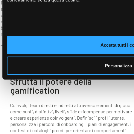
Risorse Umane, manager e payee possono personalizzare le
schede di valutazione in modo collaborativo. Durante l’intero
ciclo di valutazione delle performance, il monitoraggio
continuo garantisce trasparenza e responsabilità. Sia i
beneficiari sia i manager hanno visibilità sui progressi
rispetto ai KPI e ai modelli di valutazione.
ESEGUI E PREMIA
Influencer Loyalty Programs
Sfrutta il potere della
gamification
Coinvolgi team diretti e indiretti attraverso elementi di gioco
come punti, distintivi, livelli, sfide e ricompense per motivare
e creare esperienze coinvolgenti. Definisci i profili utente,
personalizza i percorsi di onboarding, i piani di engagement, i
contest e i cataloghi premi, per orientare i comportamenti