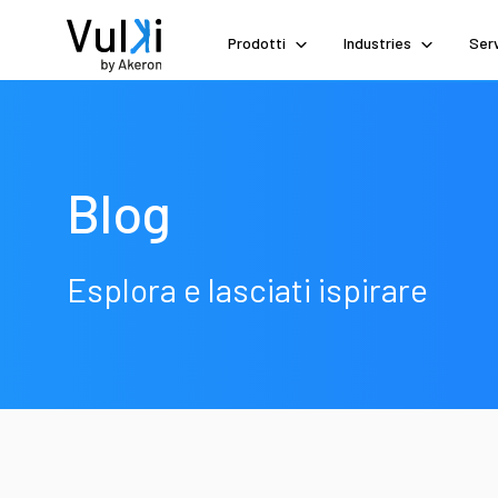
Prodotti
Industries
Serv
Blog
Esplora e lasciati ispirare