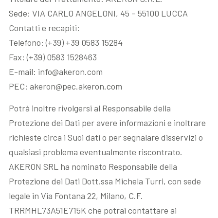
Blog
Sede: VIA CARLO ANGELONI, 45 – 55100 LUCCA
Contatti e recapiti:
Contattaci
Telefono: (+39) +39 0583 15284
Fax: (+39) 0583 1528463
E-mail: info@akeron.com
Akeron Corporate
PEC: akeron@pec.akeron.com
Community
Potrà inoltre rivolgersi al Responsabile della
Protezione dei Dati per avere informazioni e inoltrare
IT
richieste circa i Suoi dati o per segnalare disservizi o
qualsiasi problema eventualmente riscontrato.
AKERON SRL ha nominato Responsabile della
Protezione dei Dati Dott.ssa Michela Turri, con sede
legale in Via Fontana 22, Milano, C.F.
TRRMHL73A51E715K che potrai contattare ai