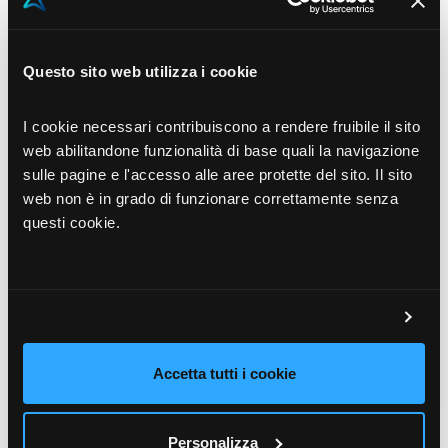
Questo sito web utilizza i cookie
Preparare piani incentivi efficaci:
I cookie necessari contribuiscono a rendere fruibile il sito
Workshop sulle Best & Worst Practices
web abilitandone funzionalità di base quali la navigazione
– Roma
sulle pagine e l'accesso alle aree protette del sito. Il sito
web non è in grado di funzionare correttamente senza
Novembre 13, 2025
questi cookie.
Palazzo Marignoli, Piazza San Silvestro 8, Roma
Scopri di più
Accetta tutti i cookie
Personalizza