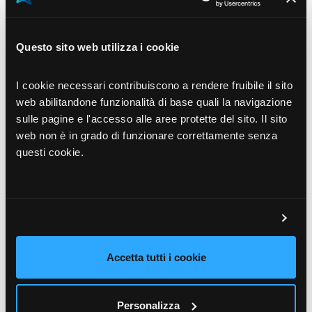
Questo sito web utilizza i cookie
Come è logico aspettarsi, esiste una stretta
correlazione tra le performance di vendita degli ultimi
I cookie necessari contribuiscono a rendere fruibile il sito
3 anni e la capacità di gestione, su tutti i processi
web abilitandone funzionalità di base quali la navigazione
analizzati: risultati di vendita mediocri si
sulle pagine e l'accesso alle aree protette del sito. Il sito
accompagnano sempre a capacità di gestione
web non è in grado di funzionare correttamente senza
altrettanto mediocri.
questi cookie.
Viceversa, le aziende top performer risultano
mediamente più soddisfatte rispetto al resto del
mercato.
Risultati di vendita mediocri si accompagnano
Accetta tutti i cookie
sempre a capacità di gestione altrettanto
mediocri.
Personalizza