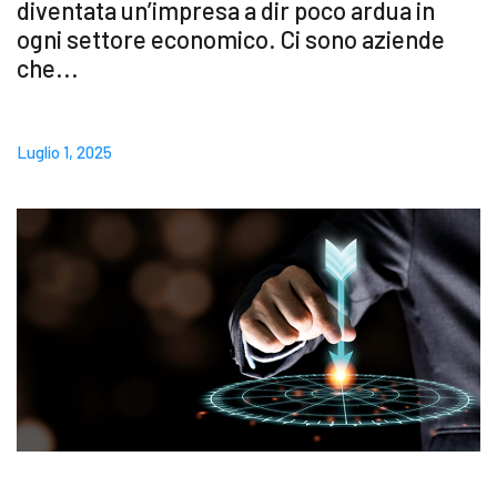
diventata un’impresa a dir poco ardua in
Blog
ogni settore economico. Ci sono aziende
che...
Contattaci
Luglio 1, 2025
Akeron Corporate
Community
IT