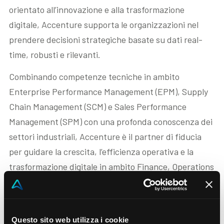
orientato all’innovazione e alla trasformazione
Blog
digitale, Accenture supporta le organizzazioni nel
prendere decisioni strategiche basate su dati real-
Contattaci
time, robusti e rilevanti.
Akeron Corporate
Combinando competenze tecniche in ambito
Enterprise Performance Management (EPM), Supply
Chain Management (SCM) e Sales Performance
Community
Management (SPM) con una profonda conoscenza dei
settori industriali, Accenture è il partner di fiducia
IT
per guidare la crescita, l’efficienza operativa e la
trasformazione digitale in ambito Finance, Operations
e Sales
Con una presenza globale e una rete di uffici in oltre
120 paesi. Collaboriamo con diversi team Accenture
Questo sito web utilizza i cookie