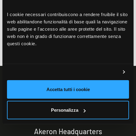
per affrontare le sfide più complesse con agilità e
I cookie necessari contribuiscono a rendere fruibile il sito
visione strategica.
web abilitandone funzionalità di base quali la navigazione
sulle pagine e l'accesso alle aree protette del sito. Il sito
Sito web
web non è in grado di funzionare correttamente senza
www.accenture.com
questi cookie.
Accetta tutti i cookie
Personalizza
Akeron Headquarters