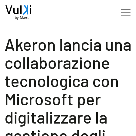
Prodotti
Akeron lancia una
Industries
collaborazione
Servizi
tecnologica con
Clienti
Microsoft per
Partners
digitalizzare la
Risorse
gestione degli