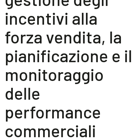
Blog
incentivi alla
Contattaci
forza vendita, la
Akeron Corporate
pianificazione e il
Community
monitoraggio
IT
delle
performance
commerciali