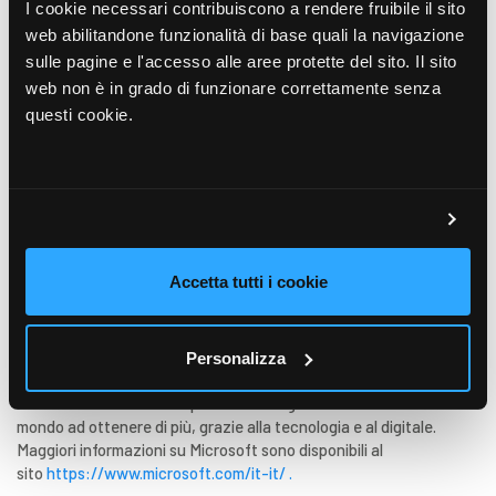
Akeron Srl (
www.akeron.com
) trasforma le sfide aziendali in
I cookie necessari contribuiscono a rendere fruibile il sito
soluzioni digitali attraverso software innovativi e flessibili che
web abilitandone funzionalità di base quali la navigazione
migliorano l’efficienza, i processi decisionali e le performance
sulle pagine e l'accesso alle aree protette del sito. Il sito
aziendali. Con headquarter a Lucca e sedi a Parigi, Londra e New
web non è in grado di funzionare correttamente senza
York, supporta le aziende nel raggiungimento dei loro obiettivi
questi cookie.
strategici. Oggi è partner di fiducia di oltre 500 clienti di ogni
settore e dimensione, tra cui Lavazza, Intesa Sanpaolo Private
Banking, Optimize RX, Amadori, Prada, Mutti, Rummo, Randstad e
molti altri.
Contatti
press@akeron.com
Accetta tutti i cookie
About Microsoft
Microsoft abilita le organizzazioni a realizzare i loro progetti di
trasformazione digitale con nuovi scenari di innovazione, come
Personalizza
Cloud Computing e Intelligenza Artificiale. La missione
dell’azienda è sostenere persone ed organizzazioni in tutto il
mondo ad ottenere di più, grazie alla tecnologia e al digitale.
Maggiori informazioni su Microsoft sono disponibili al
sito
https://www.microsoft.com/it-it/ .