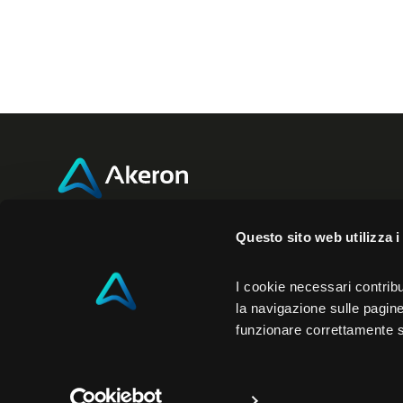
Akeron Headquarters
Akero
Questo sito web utilizza i
Via Carlo Angeloni 45
350 Fifth
I cookie necessari contribu
55100, Lucca (LU) Italia
New York
la navigazione sulle pagine 
funzionare correttamente 
0583 15284
NY 10118
P.iva 