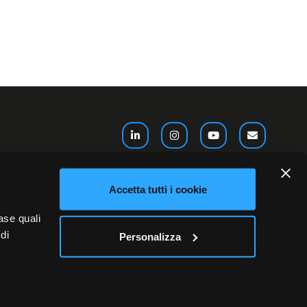
Akeron France
Accetta tutti i cookie
ve,
27 Avenue de L’Opéra
ase quali
75001, Paris
di
Personalizza
ntatti