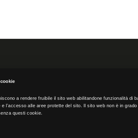
n North America
Akeron UK
 cookie
 Avenue,
Spaces, 12 Hammersmith Gro
iscono a rendere fruibile il sito web abilitandone funzionalità di b
Omega Suite, London
e l'accesso alle aree protette del sito. Il sito web non è in grado 
senza questi cookie.
W6 7AP
Privacy
Cookie policy
Governance e certificazioni
Co
01286330467