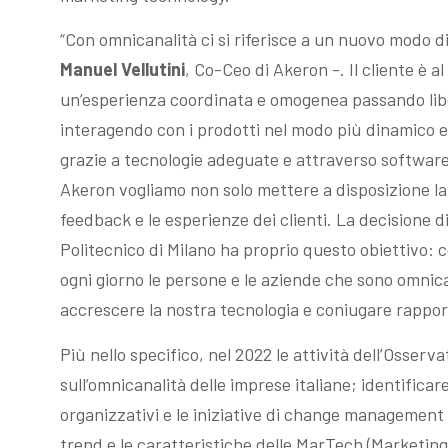
“Con omnicanalità ci si riferisce a un nuovo modo d
Manuel Vellutini
, Co-Ceo di Akeron -. Il cliente è a
un’esperienza coordinata e omogenea passando libe
interagendo con i prodotti nel modo più dinamico e 
grazie a tecnologie adeguate e attraverso software
Akeron vogliamo non solo mettere a disposizione la
feedback e le esperienze dei clienti. La decisione d
Politecnico di Milano ha proprio questo obiettivo: co
ogni giorno le persone e le aziende che sono omnica
accrescere la nostra tecnologia e coniugare rapport
Più nello specifico, nel 2022 le attività dell’Osserv
sull’omnicanalità delle imprese italiane; identificare 
organizzativi e le iniziative di change management 
trend e le caratteristiche delle MarTech (Marketin