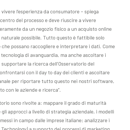
i vivere l’esperienza da consumatore – spiega
l centro del processo e deve riuscire a vivere
ramente da un negozio fisico a un acquisto online
naturale possibile. Tutto questo è fattibile solo
 che possano raccogliere e interpretare i dati. Come
 tecnologia di avanguardia, ma anche ascoltare i
i supportare la ricerca dell’Osservatorio del
nfrontarsi con il day to day dei clienti e ascoltare
nale per riportare tutto questo nei nostri software,
o con le aziende e ricerca”.
atorio sono rivolte a: mappare il grado di maturità
gli approcci a livello di strategia aziendale, i modelli
messi in campo dalle imprese italiane; analizzare i
g Technology) a supporto dei processi di marketing,