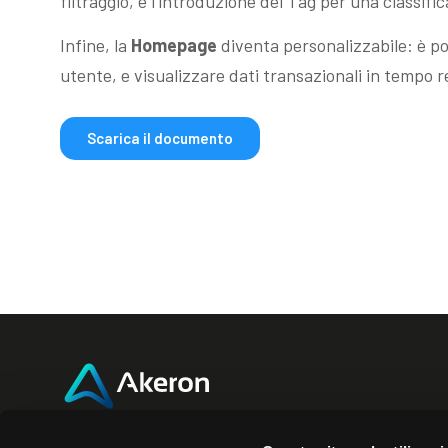
filtraggio, e l’introduzione dei Tag per una classifi
Infine, la
Homepage
diventa personalizzabile: è pos
utente, e visualizzare dati transazionali in tempo rea
Scarica il documento
Akeron Headquarters
Akero