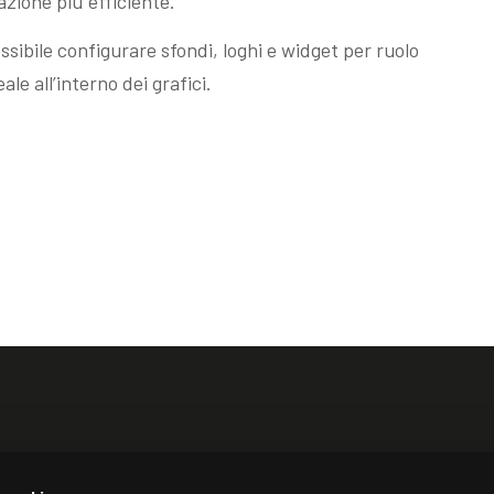
cazione più efficiente.
sibile configurare sfondi, loghi e widget per ruolo
le all’interno dei grafici.
n North America
Akeron UK