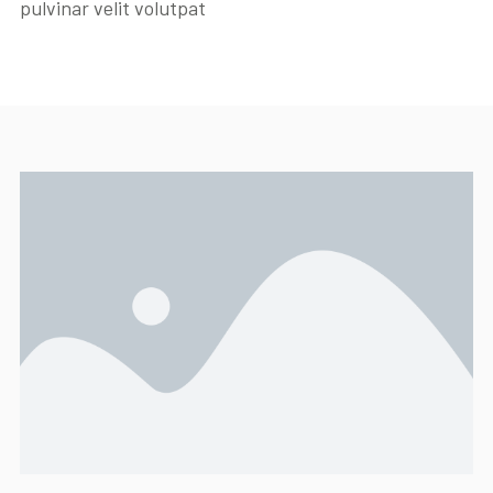
pulvinar velit volutpat
Blog
Contattaci
Akeron Corporate
Community
IT