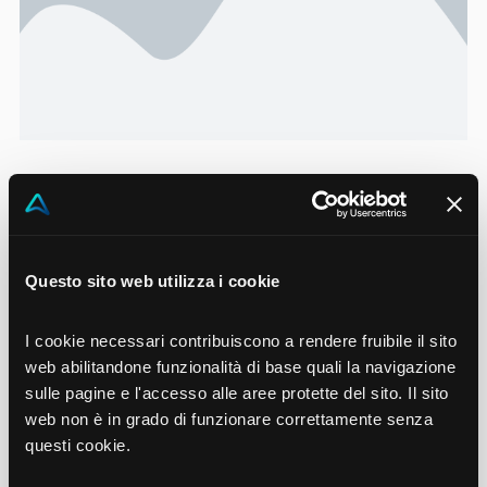
Lorem ipsum dolor sit amet
Lorem ipsum dolor sit amet, consectetur adipiscing
Questo sito web utilizza i cookie
elit. Ut elit tellus, luctus nec ullamcorper mattis,
pulvinar dapibus leo.
I cookie necessari contribuiscono a rendere fruibile il sito
web abilitandone funzionalità di base quali la navigazione
sulle pagine e l'accesso alle aree protette del sito. Il sito
Fai clic qui
web non è in grado di funzionare correttamente senza
questi cookie.