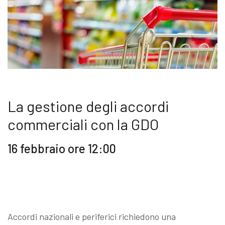
Blog
Contattaci
Akeron Corporate
La gestione degli accordi
Community
commerciali con la GDO
IT
16 febbraio ore 12:00
Accordi nazionali e periferici richiedono una