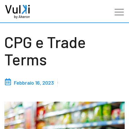
Prodotti
CPG e Trade
Industries
Terms
Servizi
Febbraio 16, 2023
Clienti
Partners
Risorse