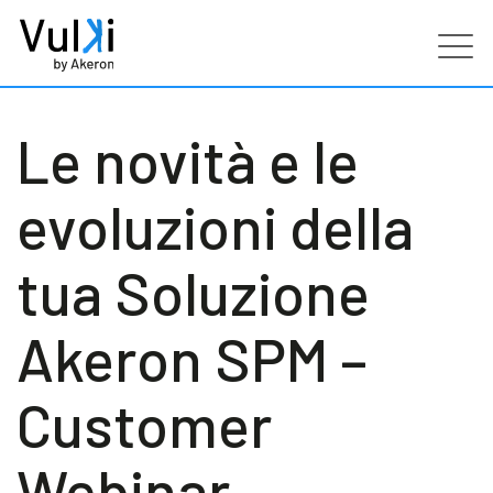
Prodotti
Le novità e le
Industries
evoluzioni della
Servizi
tua Soluzione
Clienti
Akeron SPM –
Partners
Customer
Risorse
Webinar