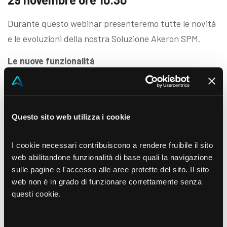
Durante questo webinar presenteremo tutte le novità
e le evoluzioni della nostra Soluzione Akeron SPM.
Le nuove funzionalità
Il nuovo modulo Promo Planning
La gestione completa degli accordi commerciali,
estesa agli sconti in fattura
Questo sito web utilizza i cookie
Warren Mazzoncini – Akeron Product Manager SPM
I cookie necessari contribuiscono a rendere fruibile il sito
I nuovi processi
web abilitandone funzionalità di base quali la navigazione
sulle pagine e l'accesso alle aree protette del sito. Il sito
la Salesforce Automation
web non è in grado di funzionare correttamente senza
La gestione delle vendite nel canale B2B
questi cookie.
Marco Pergola, Akeron Pre Sales Consultant