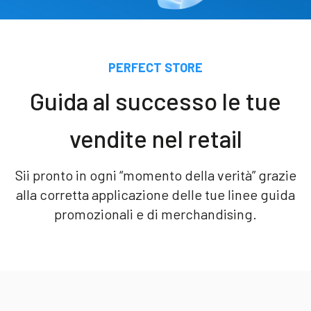
Blog
Contattaci
PERFECT STORE​
Guida al successo le tue
Akeron Corporate
vendite nel retail
Community
Sii pronto in ogni “momento della verità” grazie
IT
alla corretta applicazione delle tue linee guida
promozionali e di merchandising.