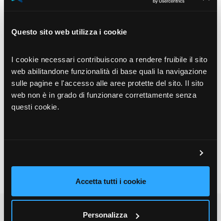
Customer
experience
Questo sito web utilizza i cookie
ottimale
I cookie necessari contribuiscono a rendere fruibile il sito
web abilitandone funzionalità di base quali la navigazione
sulle pagine e l'accesso alle aree protette del sito. Il sito
web non è in grado di funzionare correttamente senza
questi cookie.
Aiuta i clienti a trovare i tuoi prodotti e a godere di
un’esperienza di acquisto ottimale.
Costruisci fedeltà e soddisfazione sia per i
consumatori finali che per i tuoi partner commerciali.
Accetta tutti i cookie
Personalizza