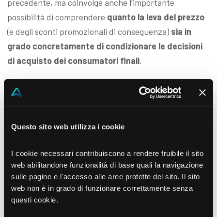
precedente, ma coinvolge anche l’importante
possibilità di comprendere
quanto la leva del prezzo
(e degli sconti promozionali di conseguenza)
sia in
grado concretamente di condizionare le decisioni
di acquisto dei consumatori finali
.
Sebbene ogni responsabile commerciale sia
consapevole delle caratteristiche generali della
domanda dei propri prodotti, ciò che si può ottenere in
più (con serie dati sufficientemente lunghe a
Questo sito web utilizza i cookie
disposizione) è un dato puntuale e reale rispetto alle
I cookie necessari contribuiscono a rendere fruibile il sito
semplici convinzioni più o meno micro-fondate.
web abilitandone funzionalità di base quali la navigazione
L’analisi dell’elasticità della domanda
dei propri
sulle pagine e l'accesso alle aree protette del sito. Il sito
web non è in grado di funzionare correttamente senza
prodotti diventa così un
prerequisito fondamentale
questi cookie.
per guidare la stessa strategia commerciale