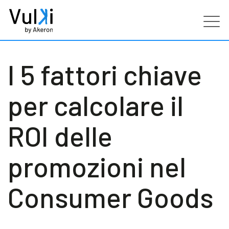
Prodotti
I 5 fattori chiave
Industries
per calcolare il
Servizi
ROI delle
Clienti
promozioni nel
Partners
Consumer Goods
Risorse