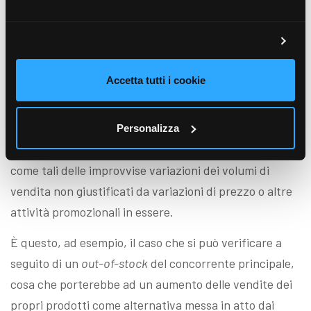
complessiva legata a prezzi, sconti e promozioni.
Inoltre, succede spesso che in questi processi di
approfondimento venga in luce un secondo focus di
analisi, quello degli
outlier
.
Accetta tutti i cookie
Avendo a che fare con queste serie storiche le prime
volte, ci si può stupire facilmente dell’esistenza di
dati
Personalizza
“anomali”
, definiti in statistica
outlier
, intendendo
come tali delle improvvise variazioni dei volumi di
vendita non giustificati da variazioni di prezzo o altre
attività promozionali in essere.
È questo, ad esempio, il caso che si può verificare a
seguito di un
out-of-stock
del concorrente principale,
cosa che porterebbe ad un aumento delle vendite dei
propri prodotti come alternativa messa in atto dai