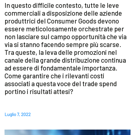
In questo difficile contesto, tutte le leve
Blog
commerciali a disposizione delle aziende
produttrici del Consumer Goods devono
Contattaci
essere meticolosamente orchestrate per
non lasciare sul campo opportunità che via
via si stanno facendo sempre più scarse.
Akeron Corporate
Tra queste, la leva delle promozioni nel
canale della grande distribuzione continua
Community
ad essere di fondamentale importanza.
Come garantire che i rilevanti costi
associati a questa voce del trade spend
IT
portino i risultati attesi?
Luglio 7, 2022