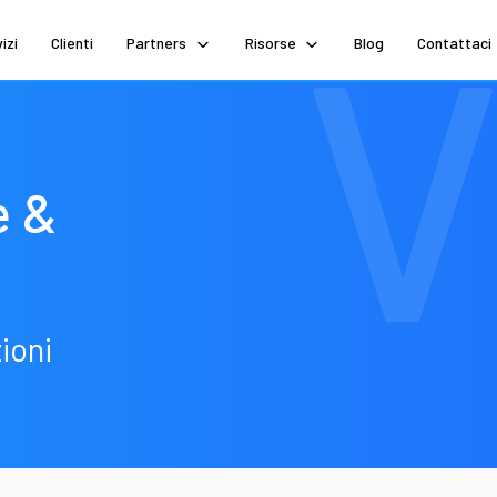
izi
Clienti
Partners
Risorse
Blog
Contattaci
e &
ioni