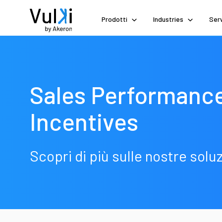
Prodotti
Industries
Serv
Sales Performanc
Incentives
Scopri di più sulle nostre soluz