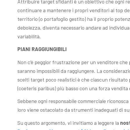
Attribuire target sfidanti è un obiettivo che ogni
continuare a mantenere i propri venditori al top d
territorio (o portafoglio gestito) ha il proprio poten
debolezza, diventa necessario andare ad individuar
variabilità.
PIANI RAGGIUNGIBILI
Non c’è peggior frustrazione per un venditore che pe
saranno impossibili da raggiungere. La consideraz
scelti target poco realistici è che ciascun risultat
(coeteris paribus) più basso con una forza vendita
Sebbene ogni responsabile commerciale riconosca l’
loro viene ostacolato da strumenti inadeguati di sup
Su questo argomento, vi invitiamo a leggere la
nos